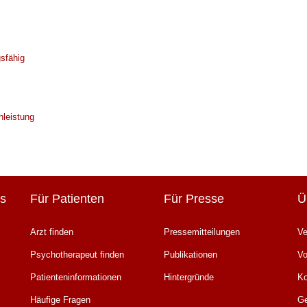
sfähig
nleistung
s
Für Patienten
Für Presse
Ü
Arzt finden
Pressemitteilungen
Ve
Psychotherapeut finden
Publikationen
Vo
Patienteninformationen
Hintergründe
K
Häufige Fragen
Ge