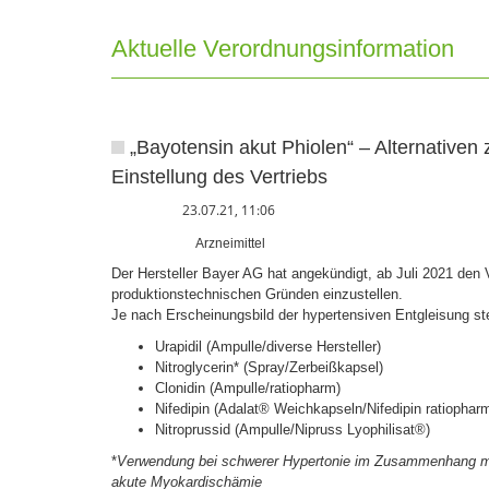
Aktuelle Verordnungsinformation
„Bayotensin akut Phiolen“ – Alternativen
Einstellung des Vertriebs
23.07.21, 11:06
Arzneimittel
Der Hersteller Bayer AG hat angekündigt, ab Juli 2021 den 
produktionstechnischen Gründen einzustellen.
Je nach Erscheinungsbild der hypertensiven Entgleisung ste
Urapidil (Ampulle/diverse Hersteller)
Nitroglycerin* (Spray/Zerbeißkapsel)
Clonidin (Ampulle/ratiopharm)
Nifedipin (Adalat® Weichkapseln/Nifedipin ratiophar
Nitroprussid (Ampulle/Nipruss Lyophilisat®)
*
Verwendung bei schwerer Hypertonie im Zusammenhang mit 
akute Myokardischämie