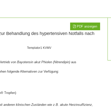
PDF anzeigen
 zur Behandlung des hypertensiven Notfalls nach
Templator1 KVMV
Vertrieb von
Bayotensin akut Phiolen (Nitrendipin)
aus
hen folgende Alternativen zur Verfügung:
m® Tropfen)
anderen klinischen Zuständen wie z.B. akute Herzinsuffizienz,