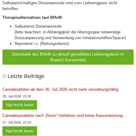
Salbutamol-haltigen Dosieraerosole sind vom Lieferengpass nicht
betroffen.
Therapiealternativen laut BfArM:
Salbutamol Dosieraerosole
(bitte beachten: in Abhängigkeit der Altersgruppe notwendige
Dosisanpassung und Verwendung von Inhalationshilfen/Spacer)
Reproterol i.v. (Rettungsdienst)
Datenbank des BfArM zu aktuell gemeldeten Lieferengpässe im
Bereich Arzneimittel
Letzte Beiträge
Cannabisblüten ab dem 30. Juli 2026 nicht mehr verordnungsfähig
30. Juli 2026, 15:14
Nachricht lesen
Cannabisprodukte nach „Rosin“-Verfahren sind keine Kassenleistung
27. Juli 2026, 10:19
Nachricht lesen