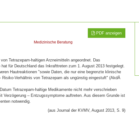
PDF anzeigen
Medizinische Beratung
von Tetrazepam-haltigen Arzneimitteln angeordnet. Das
 hat für Deutschland das Inkrafttreten zum 1. August 2013 festgelegt.
eren Hautreaktionen "sowie Daten, die nur eine begrenzte klinische
isiko-Verhältnis von Tetrazepam als ungünstig eingestuft" (AkdÄ
 Datum Tetrazepam-haltige Medikamente nicht mehr verschrieben
mit Verzögerung – Entzugssymptome auftreten. Aus diesem Grunde ist
ienten notwendig.
(aus Journal der KVMV, August 2013, S. 9)