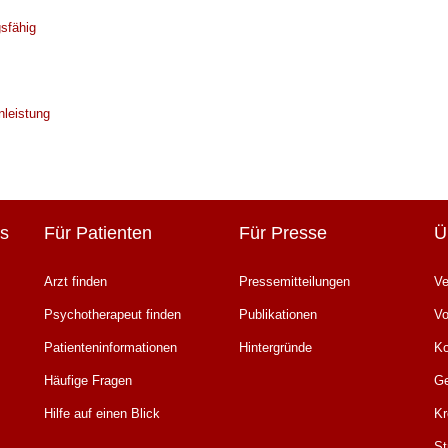
sfähig
nleistung
s
Für Patienten
Für Presse
Ü
Arzt finden
Pressemitteilungen
Ve
Psychotherapeut finden
Publikationen
Vo
Patienteninformationen
Hintergründe
K
Häufige Fragen
Ge
Hilfe auf einen Blick
Kr
St