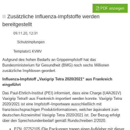
PDF anzeigen
Zusätzliche Influenza-Impfstoffe werden
bereitgestellt
09.11.20, 12:31
Schutzimpfungen
Templator1 KVMV
Aufgrund des hohen Bedarfs an Grippeimpfstoff hat das
Bundesministerium für Gesundheit (BMG) noch sechs Millionen
zusätzliche Impfdosen geordert.
Influenza-Impfstoff „Vaxigrip Tetra 2020/2021“ aus Frankreich
eingeführt
Das Paul-Ehrlich-Institut (PEI) informiert, dass eine Charge (U4A261V)
Vaxigrip Tetra® aus Frankreich importiert werden konnte. Vaxigrip Tetra
2020/2021 ist eine Impfstoff–Importware ausschließlich mit
französischsprachigen Produktinformationen, welcher äquivalent zum
deutschen Arzneimittel Vaxigrip Tetra 2020/2021 ist. Der Bezug erfolgt
über den Sprechstundenbedarf gemäß Rundschreiben 2/2020.
PZN: 07752105 (Die Packungen tragen einen Aufkleber mit dieser