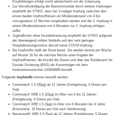
Empfehlungen erfolgt somit abweichend von der Zulassung.
Zur Vervollständigung der Basisimmunität durch weitere Impfungen
empfiehlt die STIKO, dass bei 3-maliger Impfung zwischen den
ersten beiden Impfstoffdosen ein Mindestabstand von 4 bis
vorzugsweise 12 Wochen eingehalten werden und die 3. Impfung in
einem Mindestabstand von 6 Monaten zur 2. Impfung erfolgen
sollte.
Jugendlichen ohne Grunderkrankung empfiehlt die STIKO aufgrund
der überwiegend milden Verläufe und des sehr geringen
Hospitalisierungsrisikos derzeit keine COVID-Impfung.
Die Impfstoffe stellt der Bund bereit. Sie werden einmal pro Woche
auf Muster 16 für die nächste Woche unter Angabe der
Impfstoffnamen, die Anzahl der Dosen und über das Bundesamt für
Soziale Sicherung (BAS) als Kostenträger mit dem
Institutskennzeichen 103609999 bestellt.
Folgende
Impfstoffe
können bestellt werden:
Comirnaty® 1.5 (30µg) ab 12 Jahren (Fertiglösung, 6 Dosen pro
Vial)
Comirnaty® XBB.1.5 (10µg) im Alter von 5 bis 11 Jahren
(Fertiglösung, 6 Dosen pro Vial)
Comirnaty® XBB.1.5 (3µg) im Alter von 6 Monaten bis 4 Jahre
(Konzentrat, 10 Dosen pro Vial nach Verdünnung)
Nuvaxovid® XBB.1.5 (5µg) ab 12 Jahren (Fertiglösung, 5 Dosen