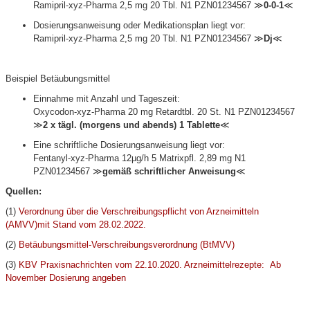
Ramipril-xyz-Pharma 2,5 mg 20 Tbl. N1 PZN01234567 ≫
0-0-1
≪
Dosierungsanweisung oder Medikationsplan liegt vor:
Ramipril-xyz-Pharma 2,5 mg 20 Tbl. N1 PZN01234567 ≫
Dj
≪
Beispiel Betäubungsmittel
Einnahme mit Anzahl und Tageszeit:
Oxycodon-xyz-Pharma 20 mg Retardtbl. 20 St. N1 PZN01234567
≫
2 x tägl. (morgens und abends) 1 Tablette
≪
Eine schriftliche Dosierungsanweisung liegt vor:
Fentanyl-xyz-Pharma 12µg/h 5 Matrixpfl. 2,89 mg N1
PZN01234567 ≫
gemäß schriftlicher Anweisung
≪
Quellen:
(1)
Verordnung über die Verschreibungspflicht von Arzneimitteln
(AMVV)mit Stand vom 28.02.2022.
(2)
Betäubungsmittel-Verschreibungsverordnung (BtMVV)
(3)
KBV Praxisnachrichten vom 22.10.2020. Arzneimittelrezepte: Ab
November Dosierung angeben