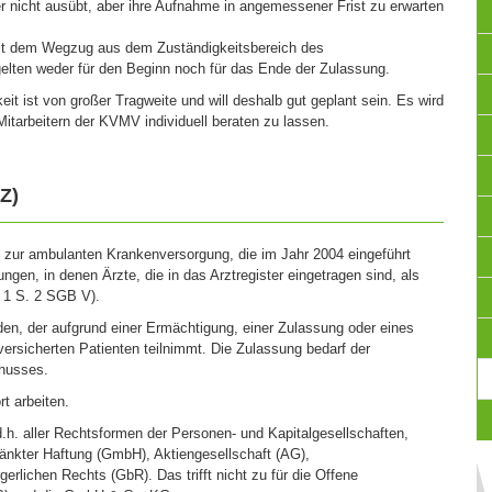
er nicht ausübt, aber ihre Aufnahme in angemessener Frist zu erwarten
mit dem Wegzug aus dem Zuständigkeitsbereich des
lten weder für den Beginn noch für das Ende der Zulassung.
eit ist von großer Tragweite und will deshalb gut geplant sein. Es wird
itarbeitern der KVMV individuell beraten zu lassen.
Z)
 zur ambulanten Krankenversorgung, die im Jahr 2004 eingeführt
ungen, in denen Ärzte, die in das Arztregister eingetragen sind, als
. 1 S. 2 SGB V).
en, der aufgrund einer Ermächtigung, einer Zulassung oder eines
ersicherten Patienten teilnimmt. Die Zulassung bedarf der
husses.
t arbeiten.
.h. aller Rechtsformen der Personen- und Kapitalgesellschaften,
änkter Haftung (GmbH), Aktiengesellschaft (AG),
erlichen Rechts (GbR). Das trifft nicht zu für die Offene