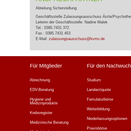
Abteilung Sicherstellung
Geschäftsstelle Zulassungsausschuss Ärzte/Psychoth
Leiterin der Geschäftsstelle: Nadine Malek
Tel.: 0385.7431 372
Fax.: 0385.7431 453
E-Mail:
zulassungsausschuss@kvmv.de
Für Mitglieder
Für den Nachwuch
Abrechnung
Studium
EDV-Beratung
Landarztquote
Hygiene und
Famulaturbörse
Medizinprodukte
Weiterbildung
Krebsregister
Niederlassungsoptionen
Medizinische Beratung
Praxisbörse