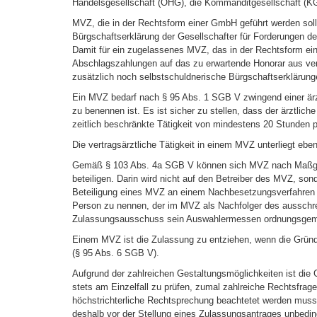
Handelsgesellschaft (OHG), die Kommanditgesellschaft (
MVZ, die in der Rechtsform einer GmbH geführt werden soll
Bürgschaftserklärung der Gesellschafter für Forderungen d
Damit für ein zugelassenes MVZ, das in der Rechtsform eine
Abschlagszahlungen auf das zu erwartende Honorar aus ver
zusätzlich noch selbstschuldnerische Bürgschaftserklärunge
Ein MVZ bedarf nach § 95 Abs. 1 SGB V zwingend einer är
zu benennen ist. Es ist sicher zu stellen, dass der ärztlich
zeitlich beschränkte Tätigkeit von mindestens 20 Stunden 
Die vertragsärztliche Tätigkeit in einem MVZ unterliegt ebe
Gemäß § 103 Abs. 4a SGB V können sich MVZ nach Maßga
beteiligen. Darin wird nicht auf den Betreiber des MVZ, son
Beteiligung eines MVZ an einem Nachbesetzungsverfahren is
Person zu nennen, der im MVZ als Nachfolger des ausschrei
Zulassungsausschuss sein Auswahlermessen ordnungsge
Einem MVZ ist die Zulassung zu entziehen, wenn die Grün
(§ 95 Abs. 6 SGB V).
Aufgrund der zahlreichen Gestaltungsmöglichkeiten ist die
stets am Einzelfall zu prüfen, zumal zahlreiche Rechtsfrage
höchstrichterliche Rechtsprechung beachtetet werden muss.
deshalb vor der Stellung eines Zulassungsantrages unbedin