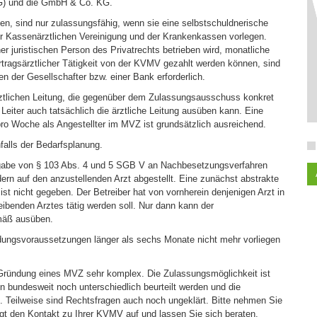
KG) und die GmbH & Co. KG.
en, sind nur zulassungsfähig, wenn sie eine selbstschuldnerische
er Kassenärztlichen Vereinigung und der Krankenkassen vorlegen.
r juristischen Person des Privatrechts betrieben wird, monatliche
tragsärztlicher Tätigkeit von der KVMV gezahlt werden können, sind
n der Gesellschafter bzw. einer Bank erforderlich.
ztlichen Leitung, die gegenüber dem Zulassungsausschuss konkret
e Leiter auch tatsächlich die ärztliche Leitung ausüben kann. Eine
pro Woche als Angestellter im MVZ ist grundsätzlich ausreichend.
nfalls der Bedarfsplanung.
be von § 103 Abs. 4 und 5 SGB V an Nachbesetzungsverfahren
dern auf den anzustellenden Arzt abgestellt. Eine zunächst abstrakte
t nicht gegeben. Der Betreiber hat von vornherein denjenigen Arzt in
benden Arztes tätig werden soll. Nur dann kann der
mäß ausüben.
dungsvoraussetzungen länger als sechs Monate nicht mehr vorliegen
 Gründung eines MVZ sehr komplex. Die Zulassungsmöglichkeit ist
n bundesweit noch unterschiedlich beurteilt werden und die
 Teilweise sind Rechtsfragen auch noch ungeklärt. Bitte nehmen Sie
gt den Kontakt zu Ihrer KVMV auf und lassen Sie sich beraten.